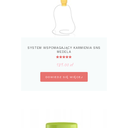
SYSTEM WSPOMAGAJĄCY KARMIENIA SNS
MEDELA
Oceniono
189.00
zł
5.00
na 5
DOWIEDZ SIĘ WIĘCEJ