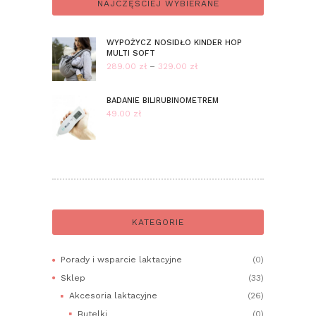
NAJCZĘŚCIEJ WYBIERANE
WYPOŻYCZ NOSIDŁO KINDER HOP
MULTI SOFT
289.00
zł
–
329.00
zł
Zakres
cen:
od
BADANIE BILIRUBINOMETREM
289.00 zł
49.00
zł
do
329.00 zł
KATEGORIE
Porady i wsparcie laktacyjne
(0)
Sklep
(33)
Akcesoria laktacyjne
(26)
Butelki
(0)