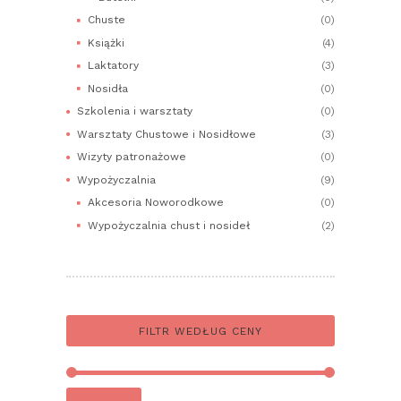
Chuste
(0)
Książki
(4)
Laktatory
(3)
Nosidła
(0)
Szkolenia i warsztaty
(0)
Warsztaty Chustowe i Nosidłowe
(3)
Wizyty patronażowe
(0)
Wypożyczalnia
(9)
Akcesoria Noworodkowe
(0)
Wypożyczalnia chust i nosideł
(2)
FILTR WEDŁUG CENY
Cena
Cena