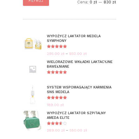
FILTRUJ
Cena:
0 zł
—
830 zł
min
max
WYPOŻYCZ LAKTATOR MEDELA
SYMPHONY
Oceniono
295.00
zł
–
550.00
zł
Zakres
5.00
na 5
cen:
WIELORAZOWE WKŁADKI LAKTACYJNE
BAWEŁNIANE
od
295.00 zł
Oceniono
do
5.00
na 5
SYSTEM WSPOMAGAJĄCY KARMIENIA
550.00 zł
SNS MEDELA
Oceniono
189.00
zł
5.00
na 5
WYPOŻYCZ LAKTATOR SZPITALNY
AMEDA ELITE
Oceniono
289.00
zł
–
550.00
zł
Zakres
3.67
na
5
cen: