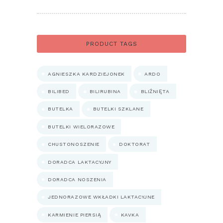
od
289.00 zł
do
550.00 zł
PRODUCT TAGS
AGNIESZKA KARDZIEJONEK
ARDO
BILIBED
BILIRUBINA
BLIŹNIĘTA
BUTELKA
BUTELKI SZKLANE
BUTELKI WIELORAZOWE
CHUSTONOSZENIE
DOKTORAT
DORADCA LAKTACYJNY
DORADCA NOSZENIA
JEDNORAZOWE WKŁADKI LAKTACYJNE
KARMIENIE PIERSIĄ
KAVKA