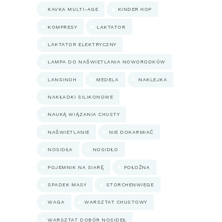
KAVKA MULTI-AGE
KINDER HOP
KOMPRESY
LAKTATOR
LAKTATOR ELEKTRYCZNY
LAMPA DO NAŚWIETLANIA NOWORODKÓW
LANSINOH
MEDELA
NAKLEJKA
NAKŁADKI SILIKONOWE
NAUKĄ WIĄZANIA CHUSTY
NAŚWIETLANIE
NIE DOKARMIAĆ
NOSIDŁA
NOSIDŁO
POJEMNIK NA SIARĘ
POŁOŻNA
SPADEK MASY
STORCHENWIEGE
WAGA
WARSZTAT CHUSTOWY
WARSZTAT DOBÓR NOSIDEŁ