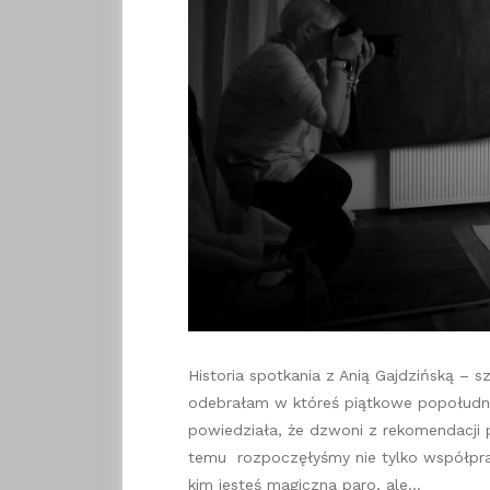
Historia spotkania z Anią Gajdzińską – s
odebrałam w któreś piątkowe popołudni
powiedziała, że dzwoni z rekomendacji p
temu rozpoczęłyśmy nie tylko współpracę
kim jesteś magiczna paro, ale…