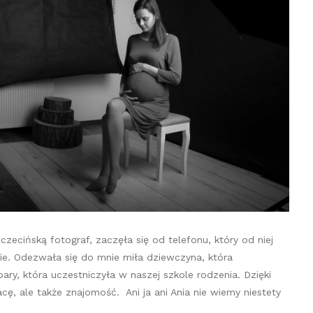
zczecińską fotograf, zaczęła się od telefonu, który od niej
e. Odezwała się do mnie miła dziewczyna, która
ary, która uczestniczyła w naszej szkole rodzenia. Dzięki
, ale także znajomość. Ani ja ani Ania nie wiemy niestety