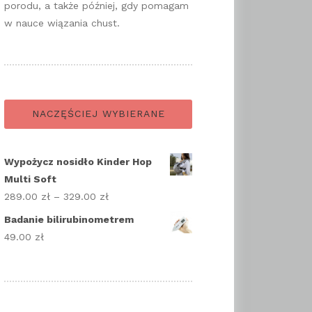
porodu, a także później, gdy pomagam
w nauce wiązania chust.
NACZĘŚCIEJ WYBIERANE
Wypożycz nosidło Kinder Hop
Multi Soft
289.00
zł
–
329.00
zł
Zakres
cen:
Badanie bilirubinometrem
od
49.00
zł
289.00 zł
do
329.00 zł