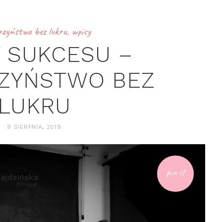
rzyństwo bez lukru
,
wpisy
 SUKCESU –
ZYŃSTWO BEZ
LUKRU
9 SIERPNIA, 2019
pin it