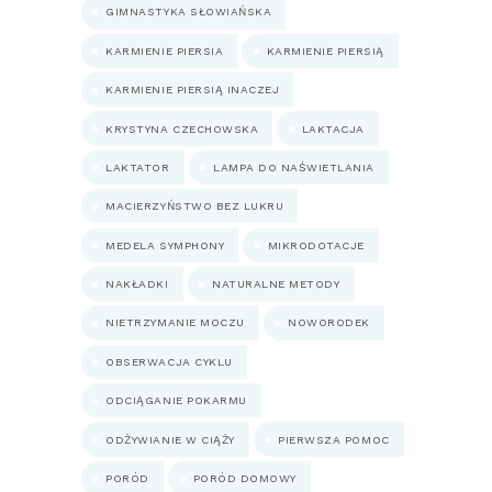
GIMNASTYKA SŁOWIAŃSKA
KARMIENIE PIERSIA
KARMIENIE PIERSIĄ
KARMIENIE PIERSIĄ INACZEJ
KRYSTYNA CZECHOWSKA
LAKTACJA
LAKTATOR
LAMPA DO NAŚWIETLANIA
MACIERZYŃSTWO BEZ LUKRU
MEDELA SYMPHONY
MIKRODOTACJE
NAKŁADKI
NATURALNE METODY
NIETRZYMANIE MOCZU
NOWORODEK
OBSERWACJA CYKLU
ODCIĄGANIE POKARMU
ODŻYWIANIE W CIĄŻY
PIERWSZA POMOC
PORÓD
PORÓD DOMOWY