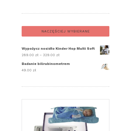
NACZĘŚCIEJ WYBIERANE
Wypożycz nosidło Kinder Hop Multi Soft
289.00
zł
–
329.00
zł
Zakres
cen:
Badanie bilirubinometrem
od
49.00
zł
289.00 zł
do
329.00 zł