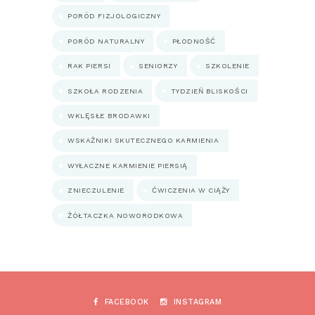
PORÓD FIZJOLOGICZNY
PORÓD NATURALNY
PŁODNOŚĆ
RAK PIERSI
SENIORZY
SZKOLENIE
SZKOŁA RODZENIA
TYDZIEŃ BLISKOŚCI
WKLĘSŁE BRODAWKI
WSKAŹNIKI SKUTECZNEGO KARMIENIA
WYŁACZNE KARMIENIE PIERSIĄ
ZNIECZULENIE
ĆWICZENIA W CIĄŻY
ŻÓŁTACZKA NOWORODKOWA
FACEBOOK
INSTAGRAM