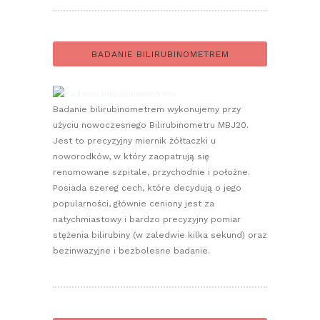
BADANIE BILIRUBINOMETREM
Badanie bilirubinometrem wykonujemy przy
użyciu nowoczesnego Bilirubinometru MBJ20.
Jest to precyzyjny miernik żółtaczki u
noworodków, w który zaopatrują się
renomowane szpitale, przychodnie i położne.
Posiada szereg cech, które decydują o jego
popularności, głównie ceniony jest za
natychmiastowy i bardzo precyzyjny pomiar
stężenia bilirubiny (w zaledwie kilka sekund) oraz
bezinwazyjne i bezbolesne badanie.