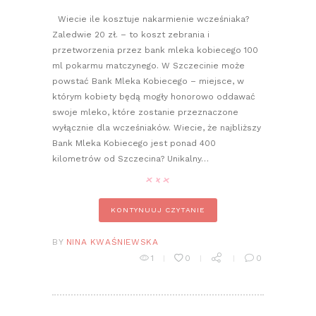
Wiecie ile kosztuje nakarmienie wcześniaka?
Zaledwie 20 zł. – to koszt zebrania i
przetworzenia przez bank mleka kobiecego 100
ml pokarmu matczynego. W Szczecinie może
powstać Bank Mleka Kobiecego – miejsce, w
którym kobiety będą mogły honorowo oddawać
swoje mleko, które zostanie przeznaczone
wyłącznie dla wcześniaków. Wiecie, że najbliższy
Bank Mleka Kobiecego jest ponad 400
kilometrów od Szczecina? Unikalny…
KONTYNUUJ CZYTANIE
BY
NINA KWAŚNIEWSKA
1
0
0