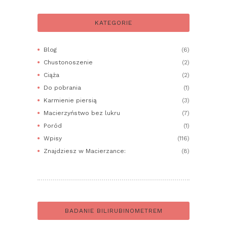
KATEGORIE
Blog
(6)
Chustonoszenie
(2)
Ciąża
(2)
Do pobrania
(1)
Karmienie piersią
(3)
Macierzyństwo bez lukru
(7)
Poród
(1)
Wpisy
(116)
Znajdziesz w Macierzance:
(8)
BADANIE BILIRUBINOMETREM