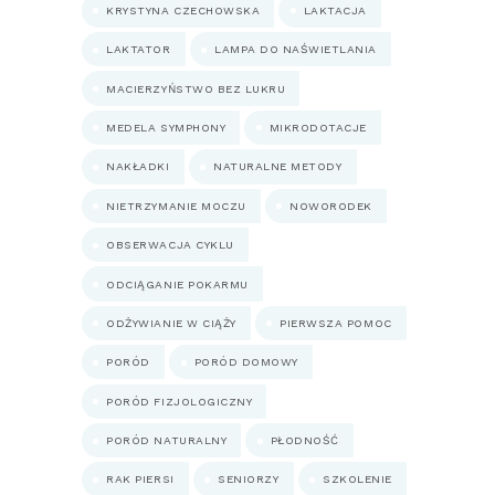
KRYSTYNA CZECHOWSKA
LAKTACJA
LAKTATOR
LAMPA DO NAŚWIETLANIA
MACIERZYŃSTWO BEZ LUKRU
MEDELA SYMPHONY
MIKRODOTACJE
NAKŁADKI
NATURALNE METODY
NIETRZYMANIE MOCZU
NOWORODEK
OBSERWACJA CYKLU
ODCIĄGANIE POKARMU
ODŻYWIANIE W CIĄŻY
PIERWSZA POMOC
PORÓD
PORÓD DOMOWY
PORÓD FIZJOLOGICZNY
PORÓD NATURALNY
PŁODNOŚĆ
RAK PIERSI
SENIORZY
SZKOLENIE