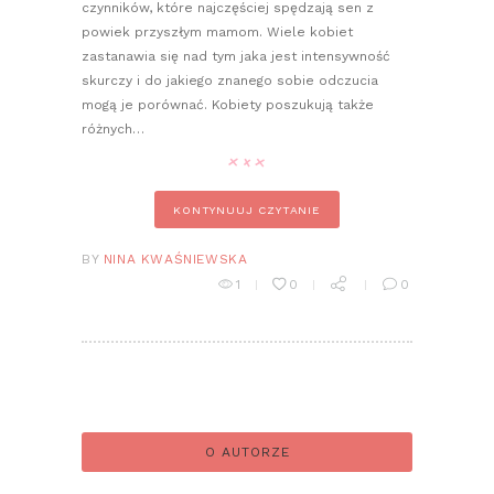
czynników, które najczęściej spędzają sen z
powiek przyszłym mamom. Wiele kobiet
zastanawia się nad tym jaka jest intensywność
skurczy i do jakiego znanego sobie odczucia
mogą je porównać. Kobiety poszukują także
różnych…
KONTYNUUJ CZYTANIE
BY
NINA KWAŚNIEWSKA
1
0
0
O AUTORZE