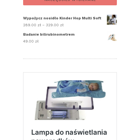
Wypożycz nosidło Kinder Hop Multi Soft
289.00
zł
–
329.00
zł
Zakres
cen:
Badanie bilirubinometrem
od
49.00
zł
289.00 zł
do
329.00 zł