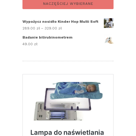
NACZĘŚCIEJ WYBIERANE
Wypożycz nosidło Kinder Hop Multi Soft
289.00
zł
–
329.00
zł
Zakres
cen:
Badanie bilirubinometrem
od
49.00
zł
289.00 zł
do
329.00 zł