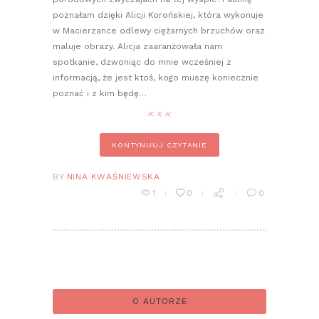
poznałam dzięki Alicji Korońskiej, która wykonuje
w Macierzance odlewy ciężarnych brzuchów oraz
maluje obrazy. Alicja zaaranżowała nam
spotkanie, dzwoniąc do mnie wcześniej z
informacją, że jest ktoś, kogo muszę koniecznie
poznać i z kim będę…
KONTYNUUJ CZYTANIE
BY
NINA KWAŚNIEWSKA
1
0
0
O AUTORZE