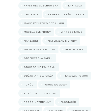
KRYSTYNA CZECHOWSKA
LAKTACJA
LAKTATOR
LAMPA DO NAŚWIETLANIA
MACIERZYŃSTWO BEZ LUKRU
MEDELA SYMPHONY
MIKRODOTACJE
NAKŁADKI
NATURALNE METODY
NIETRZYMANIE MOCZU
NOWORODEK
OBSERWACJA CYKLU
ODCIĄGANIE POKARMU
ODŻYWIANIE W CIĄŻY
PIERWSZA POMOC
PORÓD
PORÓD DOMOWY
PORÓD FIZJOLOGICZNY
PORÓD NATURALNY
PŁODNOŚĆ
RAK PIERSI
SENIORZY
SZKOLENIE