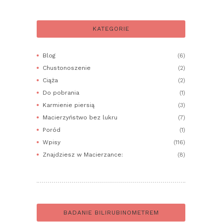
KATEGORIE
Blog
(6)
Chustonoszenie
(2)
Ciąża
(2)
Do pobrania
(1)
Karmienie piersią
(3)
Macierzyństwo bez lukru
(7)
Poród
(1)
Wpisy
(116)
Znajdziesz w Macierzance:
(8)
BADANIE BILIRUBINOMETREM