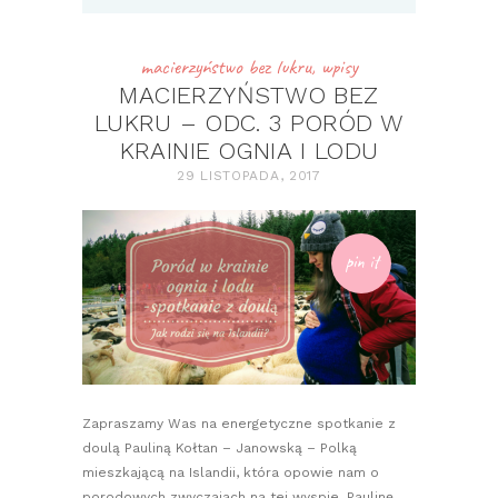
macierzyństwo bez lukru
,
wpisy
MACIERZYŃSTWO BEZ
LUKRU – ODC. 3 PORÓD W
KRAINIE OGNIA I LODU
29 LISTOPADA, 2017
pin it
Zapraszamy Was na energetyczne spotkanie z
doulą Pauliną Kołtan – Janowską – Polką
mieszkającą na Islandii, która opowie nam o
porodowych zwyczajach na tej wyspie. Paulinę