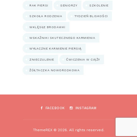
RAK PIERSI
SENIORZY
SZKOLENIE
SZKOŁA RODZENIA
TYDZIEŃ BLISKOŚCI
WKLĘSŁE BRODAWKI
WSKAŹNIKI SKUTECZNEGO KARMIENIA
WYŁACZNE KARMIENIE PIERSIĄ
ZNIECZULENIE
ĆWICZENIA W CIĄŻY
ŻÓŁTACZKA NOWORODKOWA
FACEBOOK
INSTAGRAM
ThemeREX © 2026. All rights reserved.