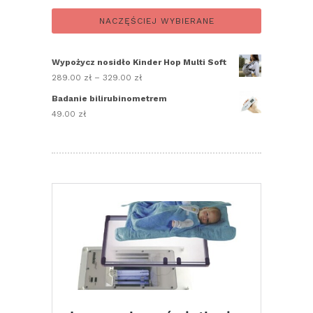
NACZĘŚCIEJ WYBIERANE
Wypożycz nosidło Kinder Hop Multi Soft
289.00
zł
–
329.00
zł
Zakres
cen:
Badanie bilirubinometrem
od
49.00
zł
289.00 zł
do
329.00 zł