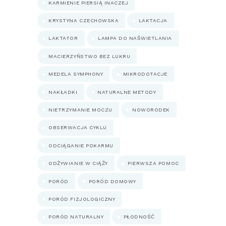
KARMIENIE PIERSIĄ INACZEJ
KRYSTYNA CZECHOWSKA
LAKTACJA
LAKTATOR
LAMPA DO NAŚWIETLANIA
MACIERZYŃSTWO BEZ LUKRU
MEDELA SYMPHONY
MIKRODOTACJE
NAKŁADKI
NATURALNE METODY
NIETRZYMANIE MOCZU
NOWORODEK
OBSERWACJA CYKLU
ODCIĄGANIE POKARMU
ODŻYWIANIE W CIĄŻY
PIERWSZA POMOC
PORÓD
PORÓD DOMOWY
PORÓD FIZJOLOGICZNY
PORÓD NATURALNY
PŁODNOŚĆ