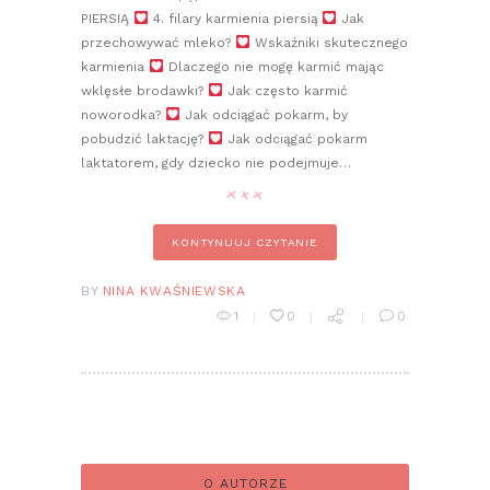
PIERSIĄ
4. filary karmienia piersią
Jak
przechowywać mleko?
Wskaźniki skutecznego
karmienia
Dlaczego nie mogę karmić mając
wklęsłe brodawki?
Jak często karmić
noworodka?
Jak odciągać pokarm, by
pobudzić laktację?
Jak odciągać pokarm
laktatorem, gdy dziecko nie podejmuje…
KONTYNUUJ CZYTANIE
BY
NINA KWAŚNIEWSKA
1
0
0
O AUTORZE