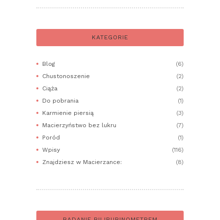
KATEGORIE
Blog
(6)
Chustonoszenie
(2)
Ciąża
(2)
Do pobrania
(1)
Karmienie piersią
(3)
Macierzyństwo bez lukru
(7)
Poród
(1)
Wpisy
(116)
Znajdziesz w Macierzance:
(8)
BADANIE BILIRUBINOMETREM