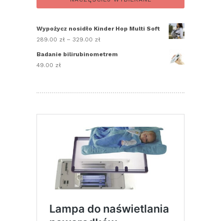
Wypożycz nosidło Kinder Hop Multi Soft
289.00
zł
–
329.00
zł
Zakres
cen:
Badanie bilirubinometrem
od
49.00
zł
289.00 zł
do
329.00 zł