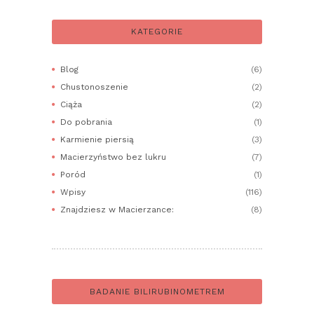
KATEGORIE
Blog
(6)
Chustonoszenie
(2)
Ciąża
(2)
Do pobrania
(1)
Karmienie piersią
(3)
Macierzyństwo bez lukru
(7)
Poród
(1)
Wpisy
(116)
Znajdziesz w Macierzance:
(8)
BADANIE BILIRUBINOMETREM