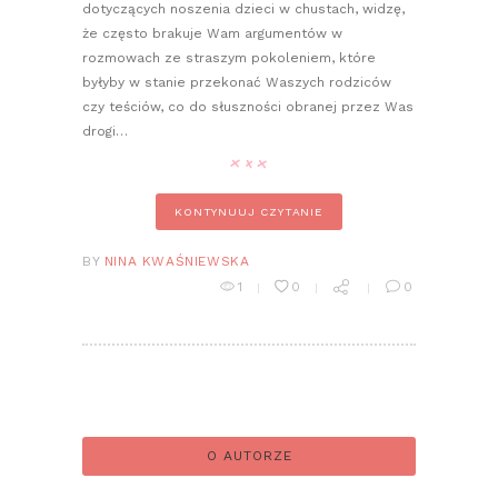
dotyczących noszenia dzieci w chustach, widzę,
że często brakuje Wam argumentów w
rozmowach ze straszym pokoleniem, które
byłyby w stanie przekonać Waszych rodziców
czy teściów, co do słuszności obranej przez Was
drogi…
KONTYNUUJ CZYTANIE
BY
NINA KWAŚNIEWSKA
1
0
0
O AUTORZE