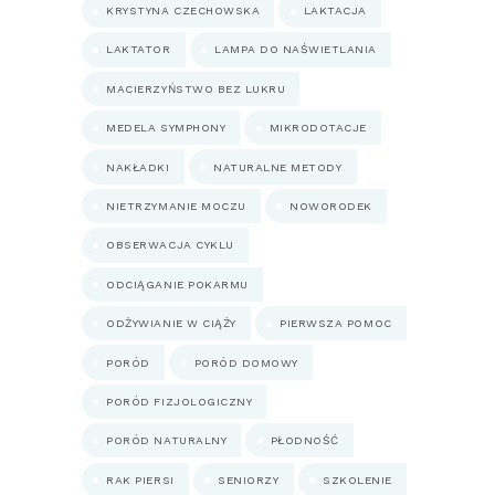
KRYSTYNA CZECHOWSKA
LAKTACJA
LAKTATOR
LAMPA DO NAŚWIETLANIA
MACIERZYŃSTWO BEZ LUKRU
MEDELA SYMPHONY
MIKRODOTACJE
NAKŁADKI
NATURALNE METODY
NIETRZYMANIE MOCZU
NOWORODEK
OBSERWACJA CYKLU
ODCIĄGANIE POKARMU
ODŻYWIANIE W CIĄŻY
PIERWSZA POMOC
PORÓD
PORÓD DOMOWY
PORÓD FIZJOLOGICZNY
PORÓD NATURALNY
PŁODNOŚĆ
RAK PIERSI
SENIORZY
SZKOLENIE