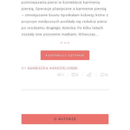
pomniejszania piersi w kontekście karmienia
piersią. Operacje plastyczne a karmienie piersią
– zmniejszanie biustu Spotkałam kobiety, które z
przyczyn medycznych poddały się redukcji piersi
po urodzeniu drugiego dziecka. Po kilku latach
zostały one ponownie matkami. Wówczas…
KONTYNUUJ CZYTANIE
BY
AGNIESZKA KARDZIEJONEK
1
0
0
O AUTORZE