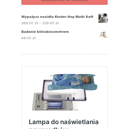
Wypożycz nosidło Kinder Hop Multi Soft
289.00
zł
–
329.00
zł
Zakres
cen:
Badanie bilirubinometrem
od
49.00
zł
289.00 zł
do
329.00 zł