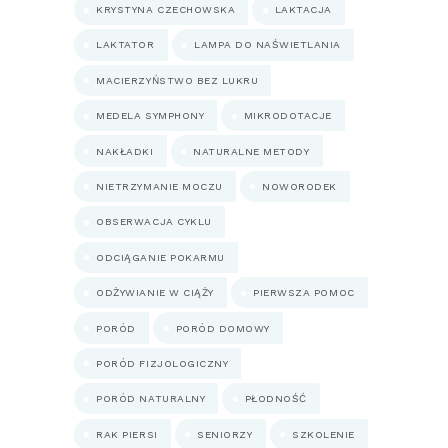
KRYSTYNA CZECHOWSKA
LAKTACJA
LAKTATOR
LAMPA DO NAŚWIETLANIA
MACIERZYŃSTWO BEZ LUKRU
MEDELA SYMPHONY
MIKRODOTACJE
NAKŁADKI
NATURALNE METODY
NIETRZYMANIE MOCZU
NOWORODEK
OBSERWACJA CYKLU
ODCIĄGANIE POKARMU
ODŻYWIANIE W CIĄŻY
PIERWSZA POMOC
PORÓD
PORÓD DOMOWY
PORÓD FIZJOLOGICZNY
PORÓD NATURALNY
PŁODNOŚĆ
RAK PIERSI
SENIORZY
SZKOLENIE