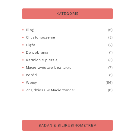
KATEGORIE
Blog
(6)
Chustonoszenie
(2)
Ciąża
(2)
Do pobrania
(1)
Karmienie piersią
(3)
Macierzyństwo bez lukru
(7)
Poród
(1)
Wpisy
(116)
Znajdziesz w Macierzance:
(8)
BADANIE BILIRUBINOMETREM