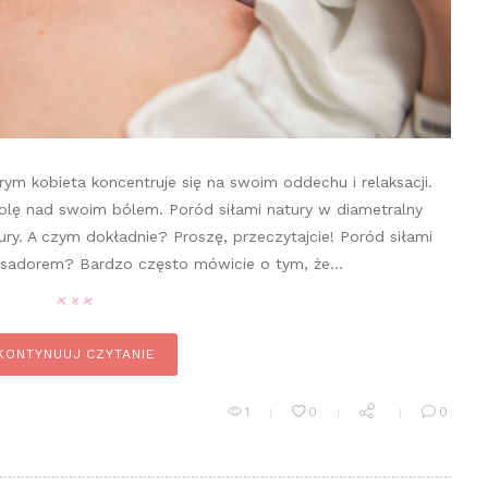
rym kobieta koncentruje się na swoim oddechu i relaksacji.
rolę nad swoim bólem. Poród siłami natury w diametralny
ry. A czym dokładnie? Proszę, przeczytajcie! Poród siłami
basadorem? Bardzo często mówicie o tym, że…
KONTYNUUJ CZYTANIE
1
0
0