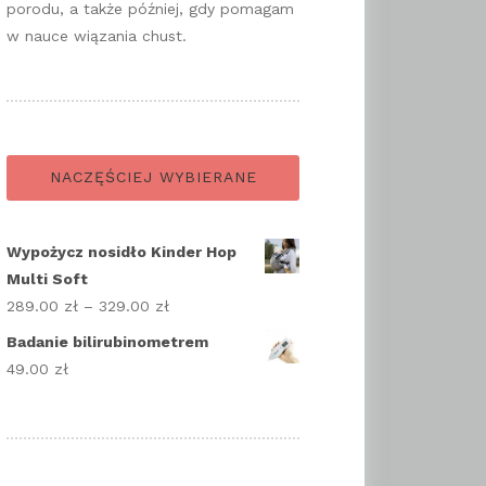
porodu, a także później, gdy pomagam
w nauce wiązania chust.
NACZĘŚCIEJ WYBIERANE
Wypożycz nosidło Kinder Hop
Multi Soft
289.00
zł
–
329.00
zł
Zakres
cen:
Badanie bilirubinometrem
od
49.00
zł
289.00 zł
do
329.00 zł