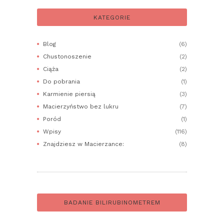
KATEGORIE
Blog
(6)
Chustonoszenie
(2)
Ciąża
(2)
Do pobrania
(1)
Karmienie piersią
(3)
Macierzyństwo bez lukru
(7)
Poród
(1)
Wpisy
(116)
Znajdziesz w Macierzance:
(8)
BADANIE BILIRUBINOMETREM