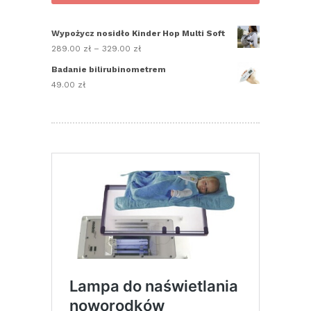
Wypożycz nosidło Kinder Hop Multi Soft
289.00
zł
–
329.00
zł
Zakres
cen:
Badanie bilirubinometrem
od
49.00
zł
289.00 zł
do
329.00 zł