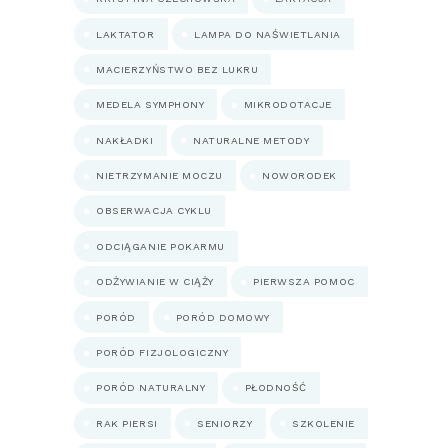
LAKTATOR
LAMPA DO NAŚWIETLANIA
MACIERZYŃSTWO BEZ LUKRU
MEDELA SYMPHONY
MIKRODOTACJE
NAKŁADKI
NATURALNE METODY
NIETRZYMANIE MOCZU
NOWORODEK
OBSERWACJA CYKLU
ODCIĄGANIE POKARMU
ODŻYWIANIE W CIĄŻY
PIERWSZA POMOC
PORÓD
PORÓD DOMOWY
PORÓD FIZJOLOGICZNY
PORÓD NATURALNY
PŁODNOŚĆ
RAK PIERSI
SENIORZY
SZKOLENIE