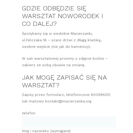
GDZIE ODBĘDZIE SIĘ
WARSZTAT NOWORODEK I
CO DALEJ?
Spotykamy się w siedzibie Macierzanki,
ul.Felczaka 16 – szare drzwi z długą klamką,
osobne wejście (nie jak do kamienicy).
W sali warsztatowej prosimy o zdjęcie butów –
zabierz ze sobą obuwie na zmianę.
JAK MOGĘ ZAPISAĆ SIĘ NA
WARSZTAT?
Zapisy przez formularz, telefonicznie 600994210
lub mailowo kontakt@macierzanka.org
telefon
Imię i nazwisko (wymagane)