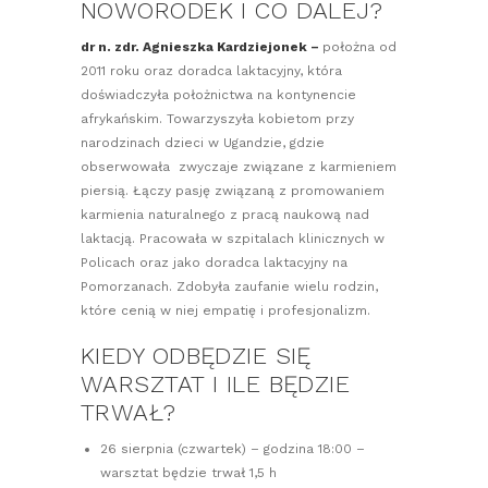
NOWORODEK I CO DALEJ?
dr n. zdr. Agnieszka Kardziejonek –
położna od
2011 roku oraz doradca laktacyjny, która
doświadczyła położnictwa na kontynencie
afrykańskim. Towarzyszyła kobietom przy
narodzinach dzieci w Ugandzie, gdzie
obserwowała zwyczaje związane z karmieniem
piersią. Łączy pasję związaną z promowaniem
karmienia naturalnego z pracą naukową nad
laktacją. Pracowała w szpitalach klinicznych w
Policach oraz jako doradca laktacyjny na
Pomorzanach. Zdobyła zaufanie wielu rodzin,
które cenią w niej empatię i profesjonalizm.
KIEDY ODBĘDZIE SIĘ
WARSZTAT I ILE BĘDZIE
TRWAŁ?
26 sierpnia (czwartek) – godzina 18:00 –
warsztat będzie trwał 1,5 h