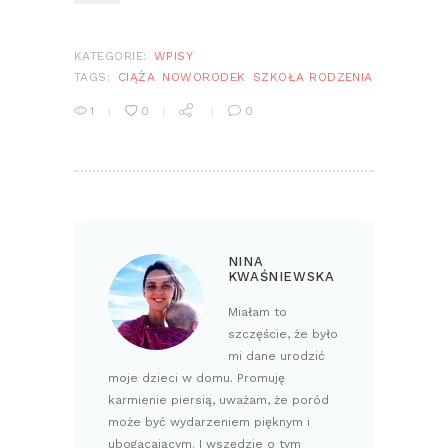
KATEGORIE:
WPISY
TAGS:
CIĄŻA
NOWORODEK
SZKOŁA RODZENIA
1
0
0
NINA
KWAŚNIEWSKA
Miałam to
szczęście, że było
mi dane urodzić
moje dzieci w domu. Promuję
karmienie piersią, uważam, że poród
może być wydarzeniem pięknym i
ubogacającym. I wszędzie o tym