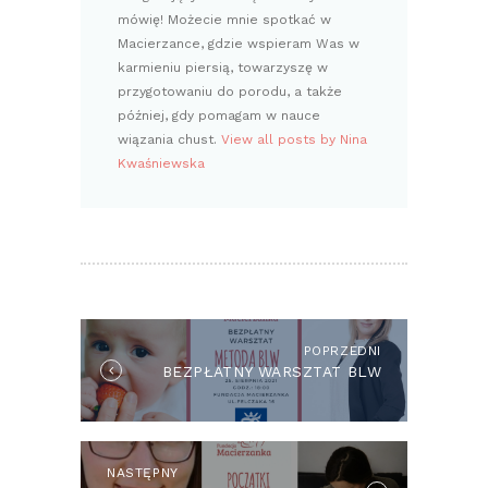
mówię! Możecie mnie spotkać w
Macierzance, gdzie wspieram Was w
karmieniu piersią, towarzyszę w
przygotowaniu do porodu, a także
później, gdy pomagam w nauce
wiązania chust.
View all posts by Nina
Kwaśniewska
NAWIGACJA
WPISU
POPRZEDNI
Previous
BEZPŁATNY WARSZTAT BLW
post:
NASTĘPNY
Next