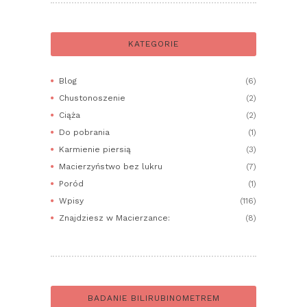
KATEGORIE
Blog
(6)
Chustonoszenie
(2)
Ciąża
(2)
Do pobrania
(1)
Karmienie piersią
(3)
Macierzyństwo bez lukru
(7)
Poród
(1)
Wpisy
(116)
Znajdziesz w Macierzance:
(8)
BADANIE BILIRUBINOMETREM