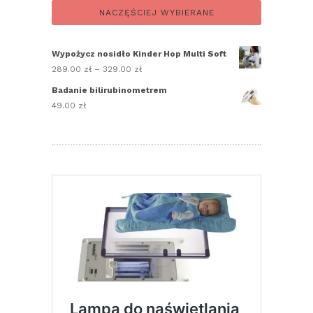
NACZĘŚCIEJ WYBIERANE
Wypożycz nosidło Kinder Hop Multi Soft
289.00
zł
–
329.00
zł
Zakres
cen:
Badanie bilirubinometrem
od
49.00
zł
289.00 zł
do
329.00 zł