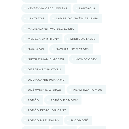
KRYSTYNA CZECHOWSKA
LAKTACJA
LAKTATOR
LAMPA DO NAŚWIETLANIA
MACIERZYŃSTWO BEZ LUKRU
MEDELA SYMPHONY
MIKRODOTACJE
NAKŁADKI
NATURALNE METODY
NIETRZYMANIE MOCZU
NOWORODEK
OBSERWACJA CYKLU
ODCIĄGANIE POKARMU
ODŻYWIANIE W CIĄŻY
PIERWSZA POMOC
PORÓD
PORÓD DOMOWY
PORÓD FIZJOLOGICZNY
PORÓD NATURALNY
PŁODNOŚĆ