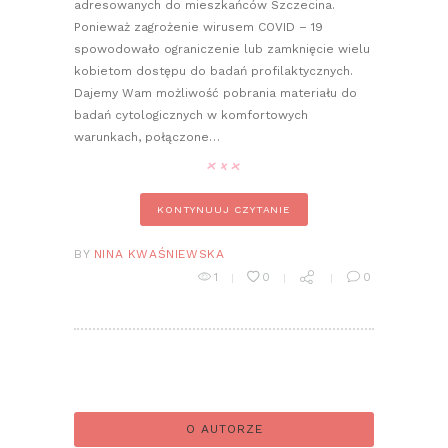
adresowanych do mieszkańców Szczecina.
Ponieważ zagrożenie wirusem COVID – 19
spowodowało ograniczenie lub zamknięcie wielu
kobietom dostępu do badań profilaktycznych.
Dajemy Wam możliwość pobrania materiału do
badań cytologicznych w komfortowych
warunkach, połączone…
KONTYNUUJ CZYTANIE
BY
NINA KWAŚNIEWSKA
1
0
0
O AUTORZE