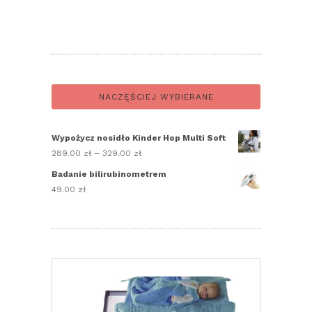
NACZĘŚCIEJ WYBIERANE
Wypożycz nosidło Kinder Hop Multi Soft
289.00
zł
–
329.00
zł
Zakres
cen:
Badanie bilirubinometrem
od
49.00
zł
289.00 zł
do
329.00 zł