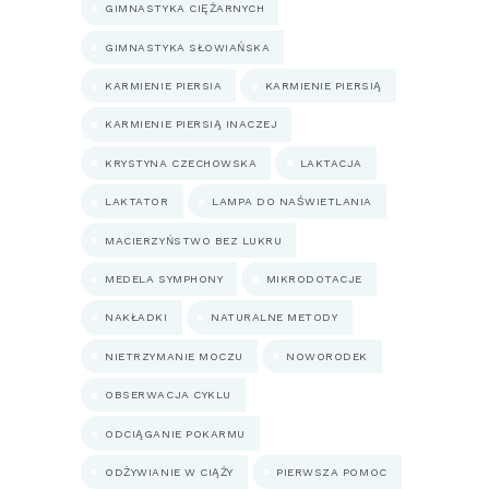
GIMNASTYKA CIĘŻARNYCH
GIMNASTYKA SŁOWIAŃSKA
KARMIENIE PIERSIA
KARMIENIE PIERSIĄ
KARMIENIE PIERSIĄ INACZEJ
KRYSTYNA CZECHOWSKA
LAKTACJA
LAKTATOR
LAMPA DO NAŚWIETLANIA
MACIERZYŃSTWO BEZ LUKRU
MEDELA SYMPHONY
MIKRODOTACJE
NAKŁADKI
NATURALNE METODY
NIETRZYMANIE MOCZU
NOWORODEK
OBSERWACJA CYKLU
ODCIĄGANIE POKARMU
ODŻYWIANIE W CIĄŻY
PIERWSZA POMOC