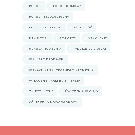
PORÓD
PORÓD DOMOWY
PORÓD FIZJOLOGICZNY
PORÓD NATURALNY
PŁODNOŚĆ
RAK PIERSI
SENIORZY
SZKOLENIE
SZKOŁA RODZENIA
TYDZIEŃ BLISKOŚCI
WKLĘSŁE BRODAWKI
WSKAŹNIKI SKUTECZNEGO KARMIENIA
WYŁACZNE KARMIENIE PIERSIĄ
ZNIECZULENIE
ĆWICZENIA W CIĄŻY
ŻÓŁTACZKA NOWORODKOWA