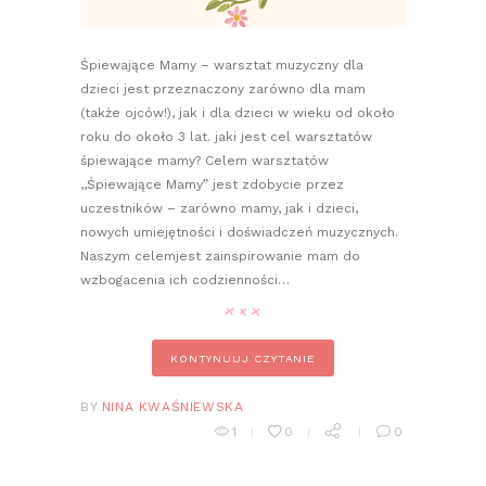
Śpiewające Mamy – warsztat muzyczny dla
dzieci jest przeznaczony zarówno dla mam
(także ojców!), jak i dla dzieci w wieku od około
roku do około 3 lat. jaki jest cel warsztatów
śpiewające mamy? Celem warsztatów
,,Śpiewające Mamy” jest zdobycie przez
uczestników – zarówno mamy, jak i dzieci,
nowych umiejętności i doświadczeń muzycznych.
Naszym celemjest zainspirowanie mam do
wzbogacenia ich codzienności…
KONTYNUUJ CZYTANIE
BY
NINA KWAŚNIEWSKA
1
0
0