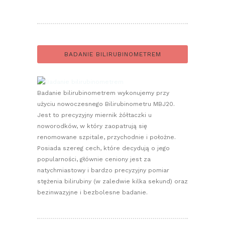
BADANIE BILIRUBINOMETREM
Badanie bilirubinometrem wykonujemy przy
użyciu nowoczesnego Bilirubinometru MBJ20.
Jest to precyzyjny miernik żółtaczki u
noworodków, w który zaopatrują się
renomowane szpitale, przychodnie i położne.
Posiada szereg cech, które decydują o jego
popularności, głównie ceniony jest za
natychmiastowy i bardzo precyzyjny pomiar
stężenia bilirubiny (w zaledwie kilka sekund) oraz
bezinwazyjne i bezbolesne badanie.