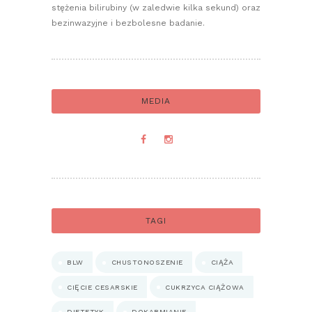
stężenia bilirubiny (w zaledwie kilka sekund) oraz
bezinwazyjne i bezbolesne badanie.
MEDIA
TAGI
BLW
CHUSTONOSZENIE
CIĄŻA
CIĘCIE CESARSKIE
CUKRZYCA CIĄŻOWA
DIETETYK
DOKARMIANIE