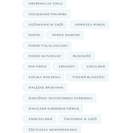
OBSERWACJA CYKLU
ODCIĄGANIE POKARMU
ODŻYWIANIE W CIĄŻY
PIERWSZA POMOC
PORÓD
PORÓD DOMOWY
PORÓD FIZJOLOGICZNY
PORÓD NATURALNY
PŁODNOŚĆ
RAK PIERSI
SENIORZY
SZKOLENIE
SZKOŁA RODZENIA
TYDZIEŃ BLISKOŚCI
WKLĘSŁE BRODAWKI
WSKAŹNIKI SKUTECZNEGO KARMIENIA
WYŁACZNE KARMIENIE PIERSIĄ
ZNIECZULENIE
ĆWICZENIA W CIĄŻY
ŻÓŁTACZKA NOWORODKOWA