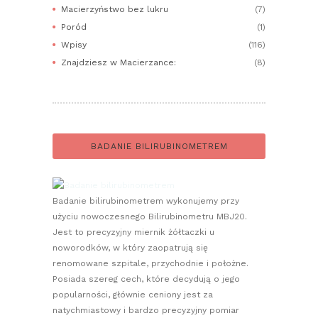
Macierzyństwo bez lukru
(7)
Poród
(1)
Wpisy
(116)
Znajdziesz w Macierzance:
(8)
BADANIE BILIRUBINOMETREM
Badanie bilirubinometrem wykonujemy przy
użyciu nowoczesnego Bilirubinometru MBJ20.
Jest to precyzyjny miernik żółtaczki u
noworodków, w który zaopatrują się
renomowane szpitale, przychodnie i położne.
Posiada szereg cech, które decydują o jego
popularności, głównie ceniony jest za
natychmiastowy i bardzo precyzyjny pomiar