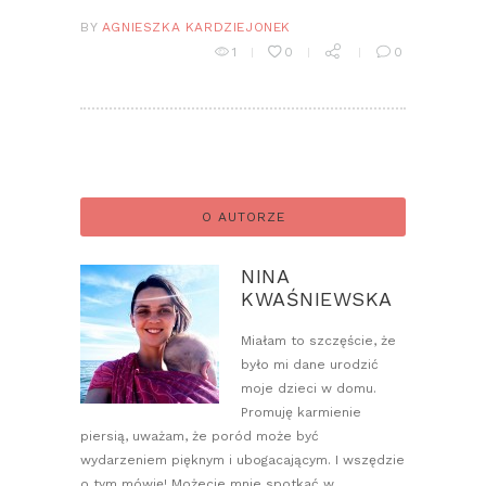
BY
AGNIESZKA KARDZIEJONEK
1
0
0
O AUTORZE
NINA
KWAŚNIEWSKA
Miałam to szczęście, że
było mi dane urodzić
moje dzieci w domu.
Promuję karmienie
piersią, uważam, że poród może być
wydarzeniem pięknym i ubogacającym. I wszędzie
o tym mówię! Możecie mnie spotkać w