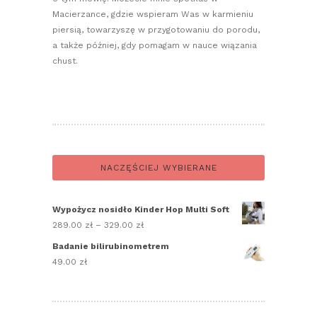
Macierzance, gdzie wspieram Was w karmieniu
piersią, towarzyszę w przygotowaniu do porodu,
a także później, gdy pomagam w nauce wiązania
chust.
NACZĘŚCIEJ WYBIERANE
Wypożycz nosidło Kinder Hop Multi Soft
289.00
zł
–
329.00
zł
Zakres
cen:
Badanie bilirubinometrem
od
49.00
zł
289.00 zł
do
329.00 zł