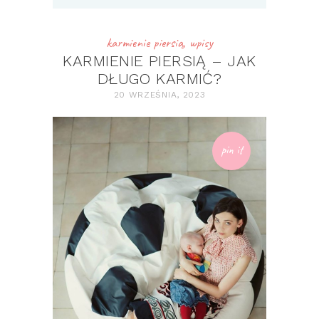
karmienie piersią
,
wpisy
KARMIENIE PIERSIĄ – JAK
DŁUGO KARMIĆ?
20 WRZEŚNIA, 2023
pin it