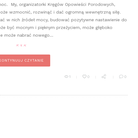
oc. My, organizatorki Kręgów Opowieści Porodowych,
może wzmocnić, rozwinąć i dać ogromną wewnętrzną siłę.
ać w nich źródeł mocy, budować pozytywne nastawienie do
że być mocnym i pięknym przeżyciem, może głęboko
ycie może nabrać nowego…
KONTYNUUJ CZYTANIE
1
0
0