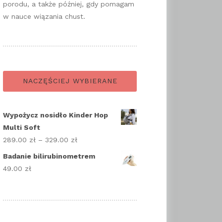
porodu, a także później, gdy pomagam
w nauce wiązania chust.
NACZĘŚCIEJ WYBIERANE
Wypożycz nosidło Kinder Hop
Multi Soft
289.00
zł
–
329.00
zł
Zakres
cen:
Badanie bilirubinometrem
od
49.00
zł
289.00 zł
do
329.00 zł