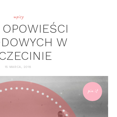
wpisy
 OPOWIEŚCI
ODOWYCH W
CZECINIE
15 MARCA, 2018
pin it