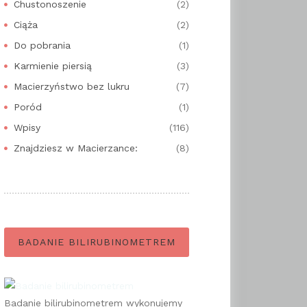
Chustonoszenie
(2)
Ciąża
(2)
Do pobrania
(1)
Karmienie piersią
(3)
Macierzyństwo bez lukru
(7)
Poród
(1)
Wpisy
(116)
Znajdziesz w Macierzance:
(8)
BADANIE BILIRUBINOMETREM
Badanie bilirubinometrem wykonujemy