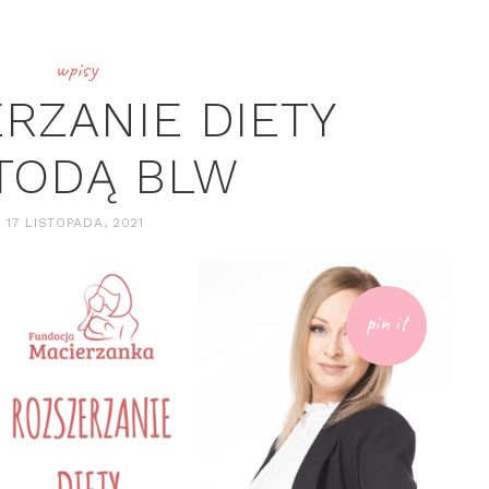
wpisy
RZANIE DIETY
TODĄ BLW
17 LISTOPADA, 2021
pin it