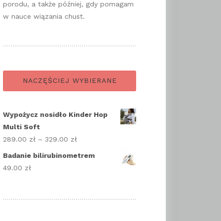
porodu, a także później, gdy pomagam
w nauce wiązania chust.
NACZĘŚCIEJ WYBIERANE
Wypożycz nosidło Kinder Hop
Multi Soft
289.00
zł
–
329.00
zł
Zakres
cen:
Badanie bilirubinometrem
od
49.00
zł
289.00 zł
do
329.00 zł