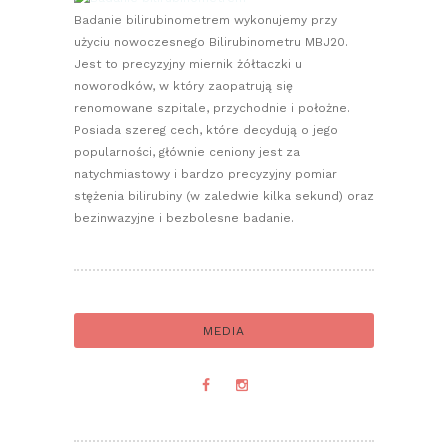
Badanie bilirubinometrem wykonujemy przy
użyciu nowoczesnego Bilirubinometru MBJ20.
Jest to precyzyjny miernik żółtaczki u
noworodków, w który zaopatrują się
renomowane szpitale, przychodnie i położne.
Posiada szereg cech, które decydują o jego
popularności, głównie ceniony jest za
natychmiastowy i bardzo precyzyjny pomiar
stężenia bilirubiny (w zaledwie kilka sekund) oraz
bezinwazyjne i bezbolesne badanie.
MEDIA