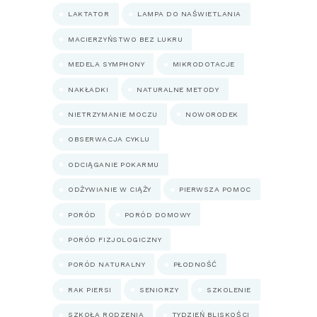
LAKTATOR
LAMPA DO NAŚWIETLANIA
MACIERZYŃSTWO BEZ LUKRU
MEDELA SYMPHONY
MIKRODOTACJE
NAKŁADKI
NATURALNE METODY
NIETRZYMANIE MOCZU
NOWORODEK
OBSERWACJA CYKLU
ODCIĄGANIE POKARMU
ODŻYWIANIE W CIĄŻY
PIERWSZA POMOC
PORÓD
PORÓD DOMOWY
PORÓD FIZJOLOGICZNY
PORÓD NATURALNY
PŁODNOŚĆ
RAK PIERSI
SENIORZY
SZKOLENIE
SZKOŁA RODZENIA
TYDZIEŃ BLISKOŚCI