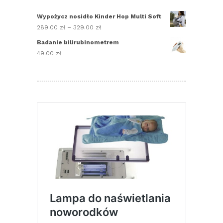
Wypożycz nosidło Kinder Hop Multi Soft
289.00
zł
–
329.00
zł
Zakres
cen:
Badanie bilirubinometrem
od
49.00
zł
289.00 zł
do
329.00 zł