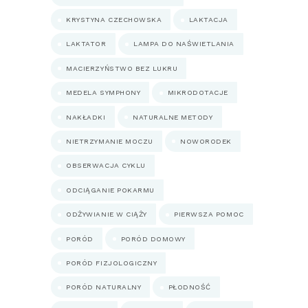
KRYSTYNA CZECHOWSKA
LAKTACJA
LAKTATOR
LAMPA DO NAŚWIETLANIA
MACIERZYŃSTWO BEZ LUKRU
MEDELA SYMPHONY
MIKRODOTACJE
NAKŁADKI
NATURALNE METODY
NIETRZYMANIE MOCZU
NOWORODEK
OBSERWACJA CYKLU
ODCIĄGANIE POKARMU
ODŻYWIANIE W CIĄŻY
PIERWSZA POMOC
PORÓD
PORÓD DOMOWY
PORÓD FIZJOLOGICZNY
PORÓD NATURALNY
PŁODNOŚĆ