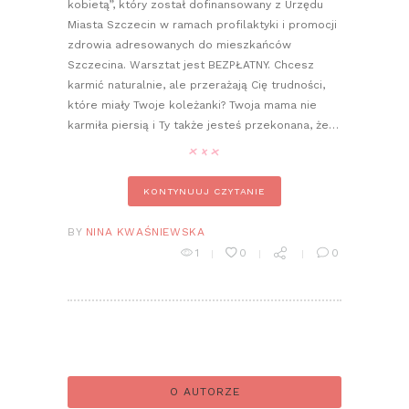
kobietą”, który został dofinansowany z Urzędu
Miasta Szczecin w ramach profilaktyki i promocji
zdrowia adresowanych do mieszkańców
Szczecina. Warsztat jest BEZPŁATNY. Chcesz
karmić naturalnie, ale przerażają Cię trudności,
które miały Twoje koleżanki? Twoja mama nie
karmiła piersią i Ty także jesteś przekonana, że…
KONTYNUUJ CZYTANIE
BY
NINA KWAŚNIEWSKA
1
0
0
O AUTORZE