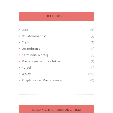
KATEGORIE
Blog
(6)
Chustonoszenie
(2)
Ciąża
(2)
Do pobrania
(1)
Karmienie piersią
(3)
Macierzyństwo bez lukru
(7)
Poród
(1)
Wpisy
(116)
Znajdziesz w Macierzance:
(8)
BADANIE BILIRUBINOMETREM