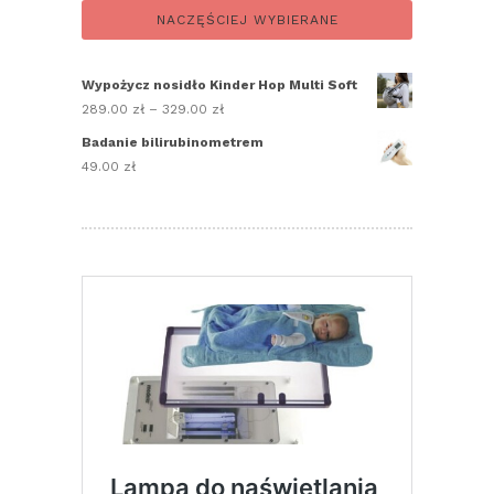
NACZĘŚCIEJ WYBIERANE
Wypożycz nosidło Kinder Hop Multi Soft
289.00
zł
–
329.00
zł
Zakres
cen:
Badanie bilirubinometrem
od
49.00
zł
289.00 zł
do
329.00 zł