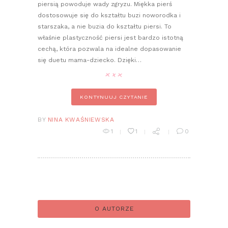
piersią powoduje wady zgryzu. Miękka pierś
dostosowuje się do kształtu buzi noworodka i
starszaka, a nie buzia do kształtu piersi. To
właśnie plastyczność piersi jest bardzo istotną
cechą, która pozwala na idealne dopasowanie
się duetu mama-dziecko. Dzięki…
KONTYNUUJ CZYTANIE
BY
NINA KWAŚNIEWSKA
1
1
0
O AUTORZE