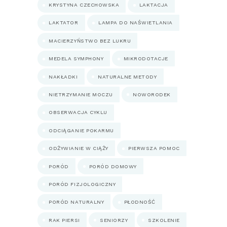
KRYSTYNA CZECHOWSKA
LAKTACJA
LAKTATOR
LAMPA DO NAŚWIETLANIA
MACIERZYŃSTWO BEZ LUKRU
MEDELA SYMPHONY
MIKRODOTACJE
NAKŁADKI
NATURALNE METODY
NIETRZYMANIE MOCZU
NOWORODEK
OBSERWACJA CYKLU
ODCIĄGANIE POKARMU
ODŻYWIANIE W CIĄŻY
PIERWSZA POMOC
PORÓD
PORÓD DOMOWY
PORÓD FIZJOLOGICZNY
PORÓD NATURALNY
PŁODNOŚĆ
RAK PIERSI
SENIORZY
SZKOLENIE