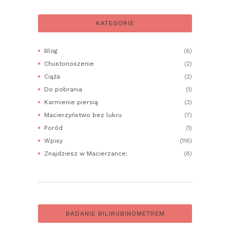
KATEGORIE
Blog
(6)
Chustonoszenie
(2)
Ciąża
(2)
Do pobrania
(1)
Karmienie piersią
(3)
Macierzyństwo bez lukru
(7)
Poród
(1)
Wpisy
(116)
Znajdziesz w Macierzance:
(8)
BADANIE BILIRUBINOMETREM