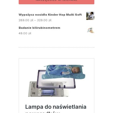
Wypożycz nosidło Kinder Hop Multi Soft
289.00
zł
–
329.00
zł
Zakres
cen:
Badanie bilirubinometrem
od
49.00
zł
289.00 zł
do
329.00 zł