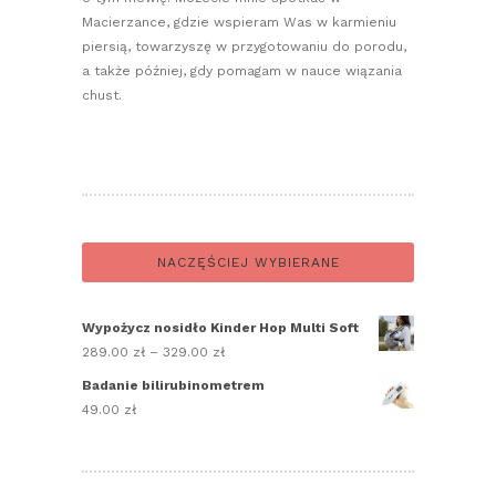
Macierzance, gdzie wspieram Was w karmieniu
piersią, towarzyszę w przygotowaniu do porodu,
a także później, gdy pomagam w nauce wiązania
chust.
NACZĘŚCIEJ WYBIERANE
Wypożycz nosidło Kinder Hop Multi Soft
289.00
zł
–
329.00
zł
Zakres
cen:
Badanie bilirubinometrem
od
49.00
zł
289.00 zł
do
329.00 zł