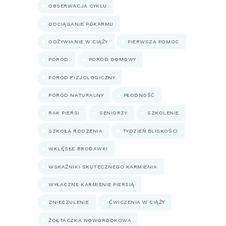
OBSERWACJA CYKLU
ODCIĄGANIE POKARMU
ODŻYWIANIE W CIĄŻY
PIERWSZA POMOC
PORÓD
PORÓD DOMOWY
PORÓD FIZJOLOGICZNY
PORÓD NATURALNY
PŁODNOŚĆ
RAK PIERSI
SENIORZY
SZKOLENIE
SZKOŁA RODZENIA
TYDZIEŃ BLISKOŚCI
WKLĘSŁE BRODAWKI
WSKAŹNIKI SKUTECZNEGO KARMIENIA
WYŁACZNE KARMIENIE PIERSIĄ
ZNIECZULENIE
ĆWICZENIA W CIĄŻY
ŻÓŁTACZKA NOWORODKOWA