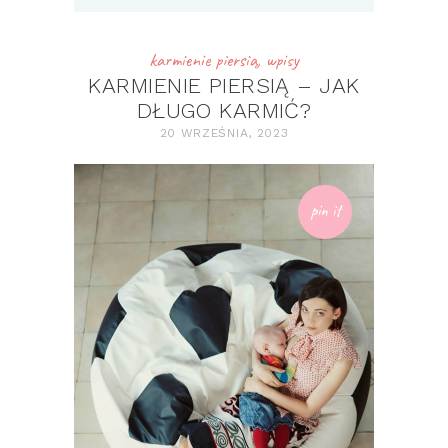
karmienie piersią
,
wpisy
KARMIENIE PIERSIĄ – JAK
DŁUGO KARMIĆ?
20 WRZEŚNIA, 2023
pin it