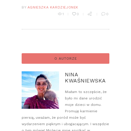
BY
AGNIESZKA KARDZIEJONEK
1
0
0
O AUTORZE
NINA
KWAŚNIEWSKA
Miałam to szczęście, że
było mi dane urodzić
moje dzieci w domu.
Promuję karmienie
piersią, uważam, że poród może być
wydarzeniem pięknym i ubogacającym. I wszędzie
o tym mówię! Możecie mnie spotkać w