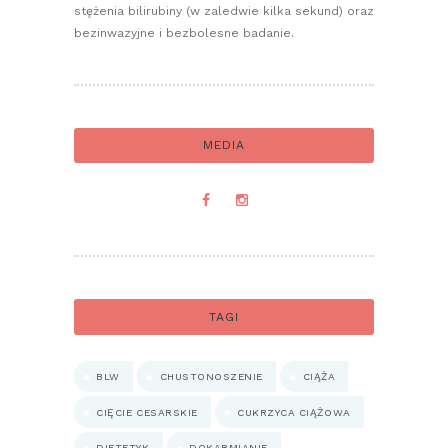
stężenia bilirubiny (w zaledwie kilka sekund) oraz
bezinwazyjne i bezbolesne badanie.
MEDIA
TAGI
BLW
CHUSTONOSZENIE
CIĄŻA
CIĘCIE CESARSKIE
CUKRZYCA CIĄŻOWA
DIETETYK
DOKARMIANIE