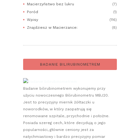
Macierzyństwo bez lukru
(7)
Poród
(1)
Wpisy
(116)
Znajdziesz w Macierzance:
(8)
BADANIE BILIRUBINOMETREM
Badanie bilirubinometrem wykonujemy przy
użyciu nowoczesnego Bilirubinometru MBJ20.
Jest to precyzyjny miernik żółtaczki u
noworodków, w który zaopatrują się
renomowane szpitale, przychodnie i położne.
Posiada szereg cech, które decydują o jego
popularności, głównie ceniony jest za
natychmiastowy i bardzo precyzyjny pomiar