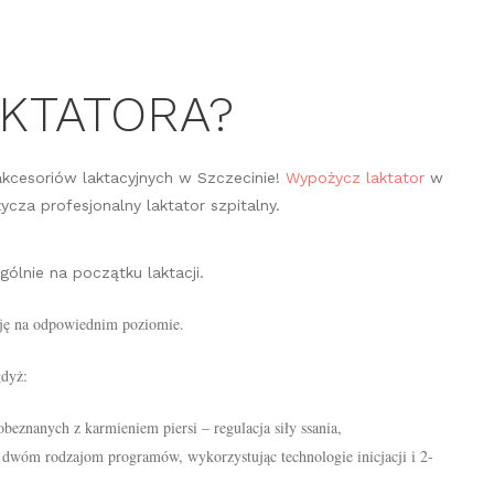
KTATORA?
akcesoriów laktacyjnych w Szczecinie!
Wypożycz laktator
w
cza profesjonalny laktator szpitalny.
ólnie na początku laktacji.
cję na odpowiednim poziomie.
gdyż:
eobeznanych z karmieniem piersi – regulacja siły ssania,
i dwóm rodzajom programów, wykorzystując technologie inicjacji i 2-