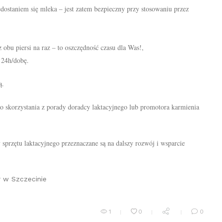
edostaniem się mleka – jest zatem bezpieczny przy stosowaniu przez
 obu piersi na raz – to oszczędność czasu dla Was!,
 24h/dobę.
ą.
o skorzystania z porady doradcy laktacyjnego lub promotora karmienia
sprzętu laktacyjnego przeznaczane są na dalszy rozwój i wsparcie
r w Szczecinie
1
0
0