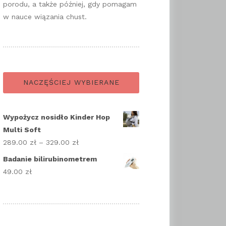
porodu, a także później, gdy pomagam
w nauce wiązania chust.
NACZĘŚCIEJ WYBIERANE
Wypożycz nosidło Kinder Hop
Multi Soft
289.00
zł
–
329.00
zł
Zakres
cen:
Badanie bilirubinometrem
od
49.00
zł
289.00 zł
do
329.00 zł